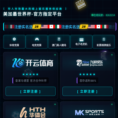
NEWS CENTER
新闻中心
时政要闻
集团要闻
国资动态
媒体关注
基层动态
共2544条
首页
上页
1
2
3
4
5
...
255
下页
尾页
到第